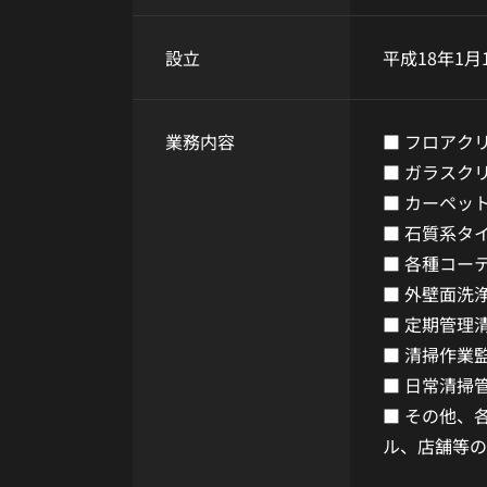
設立
平成18年1月
業務内容
■ フロアク
■ ガラスク
■ カーペッ
■ 石質系タ
■ 各種コー
■ 外壁面洗
■ 定期管理
■ 清掃作業
■ 日常清掃
■ その他、
ル、店舗等の