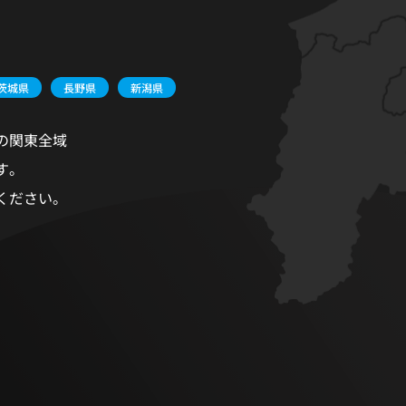
茨城県
長野県
新潟県
の関東全域
す。
ください。