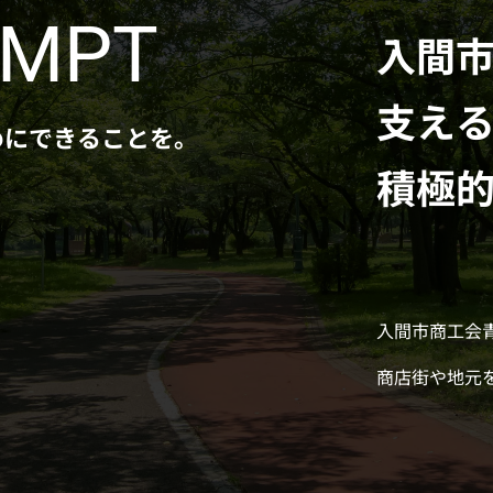
EMPT
入間
支え
めにできることを。
積極
入間市商工会
商店街や地元