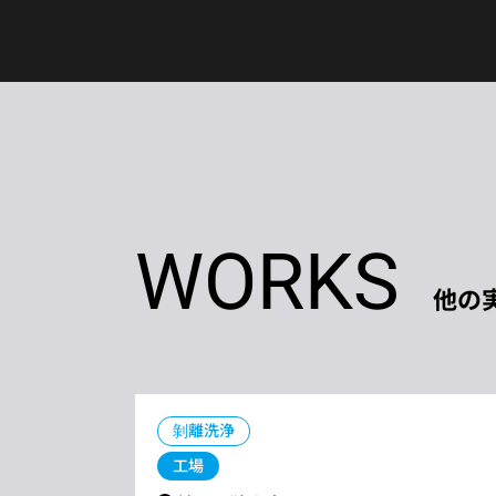
WORKS
他の
剝離洗浄
工場