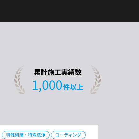
累計施工実績数
1,000
件以上
特殊研磨・特殊洗浄
コーティング
コーテ