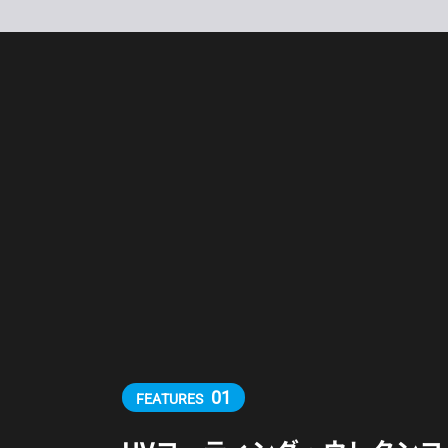
01
FEATURES