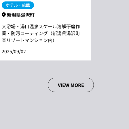
ホテル・旅館
オフィ
新潟県湯沢町
神奈
大浴場・湯口温泉スケール溶解研磨作
フロア
業・防汚コーティング（新潟県湯沢町
ル
某リゾートマンション内）
2025/09
2025/09/02
VIEW MORE