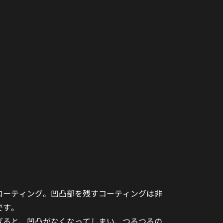
。
コーティング。凹凸部を残すコーティングは非
です。
ぎると、凹凸がなくなってしまい、つるつるの