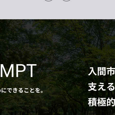
EMPT
入間
支え
めにできることを。
積極