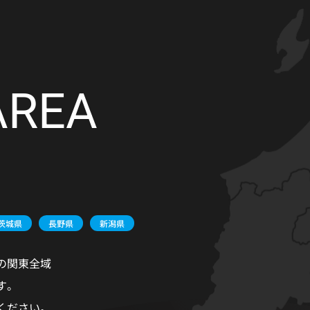
AREA
茨城県
長野県
新潟県
の関東全域
す。
ください。