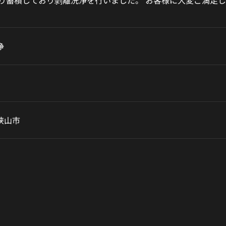
なり蓄積しており剝離洗浄を行いました。 お客様に大変ご満足
浄
狭山市